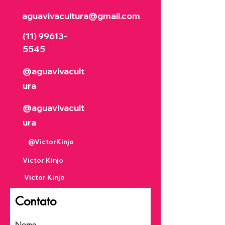
aguavivacultura@gmail.com
(11) 99613
-
5545
@aguavivacult
ura
@aguavivacult
ura
@VictorKinjo
Victor Kinjo
Victor Kinjo
Contato
Nome