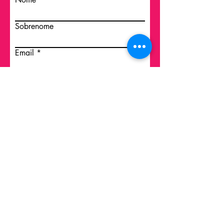
Sobrenome
Email
Insira uma mensagem
Enviar
Política de privacidad
© 2023 Água Viva Cultura e
Sustentabilidade
- Todos los derechos
reservados