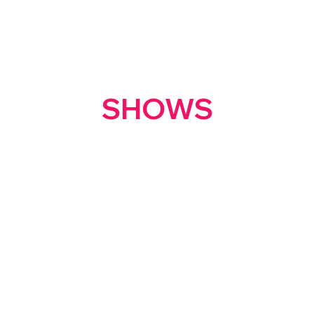
Artes Visuais
Nova página
PUBLICAÇÕES
AGENDA
SHOWS