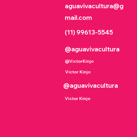
aguavivacultura@g
mail.com
(11) 99613
-
5545
@aguavivacultura
@VictorKinjo
Victor Kinjo
@aguavivacultura
Victor Kinjo