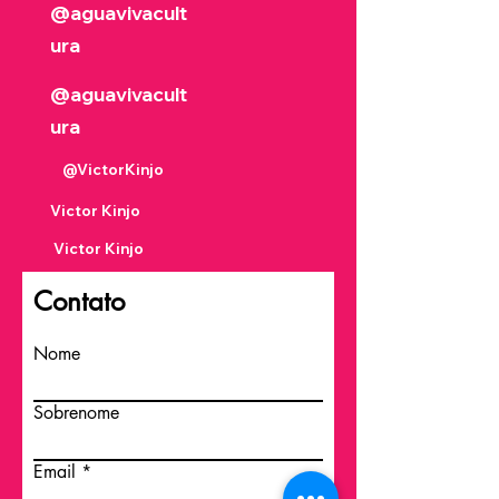
@aguavivacult
ura
@aguavivacult
ura
@VictorKinjo
Victor Kinjo
Victor Kinjo
Contato
Nome
Sobrenome
Email