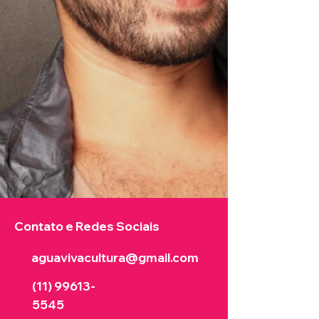
Contato e Redes Sociais
aguavivacultura@gmail.com
(11) 99613
-
5545