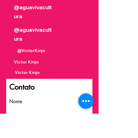
@aguavivacult
ura
@aguavivacult
ura
@VictorKinjo
Victor Kinjo
Victor Kinjo
Contato
Nome
Sobrenome
Email