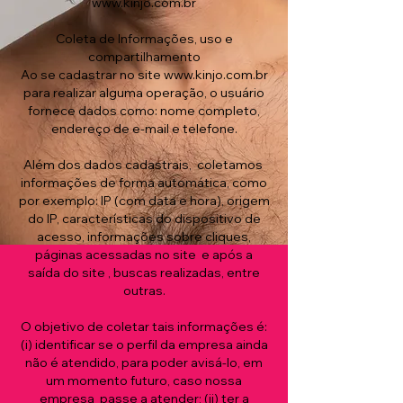
www.kinjo.com.br
Coleta de Informações, uso e
compartilhamento
Ao se cadastrar no site
www.kinjo.com.br
para realizar alguma operação, o usuário
fornece dados como: nome completo,
endereço de e-mail e telefone.
Além dos dados cadastrais, coletamos
informações de forma automática, como
por exemplo: IP (com data e hora), origem
do IP, características do dispositivo de
acesso, informações sobre cliques,
páginas acessadas no site e após a
saída do site , buscas realizadas, entre
outras.
O objetivo de coletar tais informações é:
(i) identificar se o perfil da empresa ainda
não é atendido, para poder avisá-lo, em
um momento futuro, caso nossa
empresa passe a atender; (ii) ter a