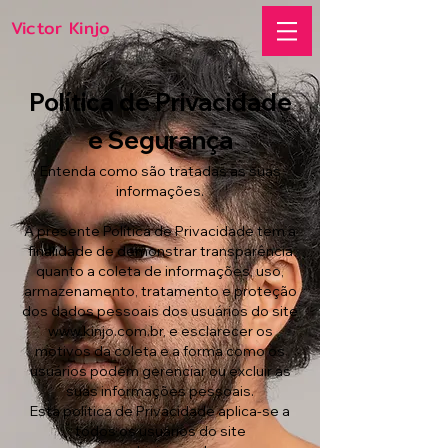
Victor Kinjo
Política de Privacidade
e Segurança
Entenda como são tratadas as suas
informações.
A presente Política de Privacidade tem a
finalidade de demonstrar transparência
quanto a coleta de informações, uso,
armazenamento, tratamento e proteção
dos dados pessoais dos usuários do site
www.kinjo.com.br
, e esclarecer os
motivos da coleta e a forma como os
usuários podem gerenciar ou excluir as
suas informações pessoais.
Esta política de Privacidade aplica-se a
todos os usuários do site