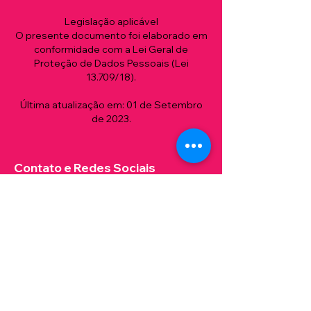
Legislação aplicável
O presente documento foi elaborado em
conformidade com a Lei Geral de
Proteção de Dados Pessoais (Lei
13.709/18).
Última atualização em: 01 de Setembro
de 2023.
Contato e Redes Sociais
aguavivacultura@gmail.com
(11) 99613
-
5545
@aguavivacult
ura