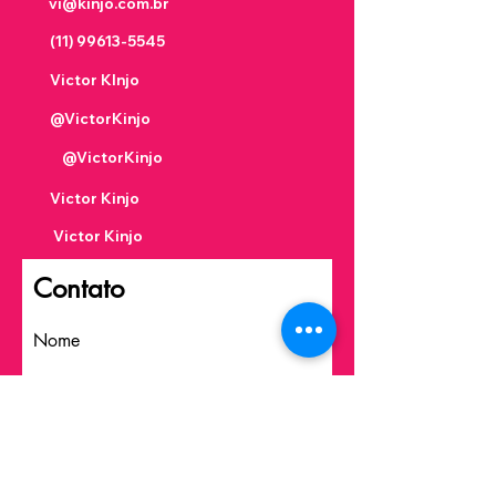
vi@kinjo.com.br
(11) 99613-5545
Victor KInjo
@VictorKinjo
@VictorKinjo
Victor Kinjo
Victor Kinjo
Contato
Nome
Sobrenome
Email