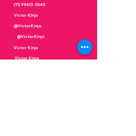
(11) 99613-5545
Victor KInjo
@VictorKinjo
@VictorKinjo
Victor Kinjo
Victor Kinjo
Contato
Nome
Sobrenome
Email
Insira uma mensagem