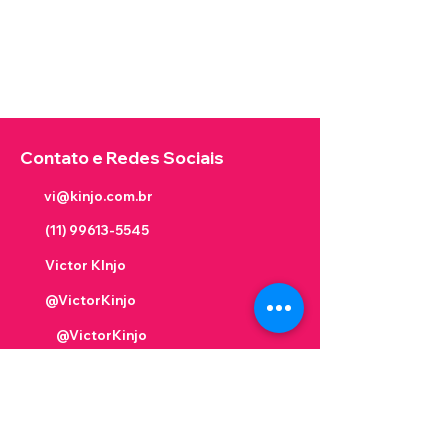
Contato e Redes Sociais
vi@kinjo.com.br
(11) 99613-5545
Victor KInjo
@VictorKinjo
@VictorKinjo
Victor Kinjo
Victor Kinjo