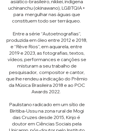
asiático-brasileiro, nikkei, indígena
uchinanchu (okinawano), LGBTQIA+
para mergulhar nas águas que
constituem todo ser terráqueo.
Entre a série “Autoetnografias”,
produzida em óleo entre 2012 e 2018,
e “Rève Rios”, em aquarela, entre
2019 e 2023, as fotografias, textos,
vídeos, performances e canções se
misturam a seu trabalho de
pesquisador, compositor e cantor,
que lhe rendeu a indicação do Prêmio
da Música Brasileira 2018 e ao POC
Awards 2022.
Paulistano radicado em um sítio de
Biritiba-Ussu na zona rural de Mogi
das Cruzes desde 2015, Kinjo é
doutor em Ciências Sociais pela
Unicamp, pós-doutor pelo Instituto