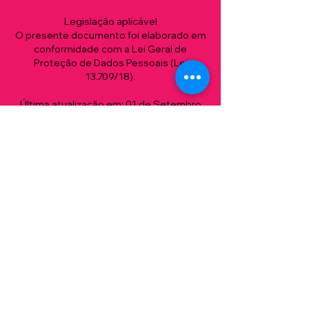
Legislação aplicável
O presente documento foi elaborado em
conformidade com a Lei Geral de
Proteção de Dados Pessoais (Lei
13.709/18).
Última atualização em: 01 de Setembro
de 2023.
Contato e Redes Sociais
vi@kinjo.com.br
(11) 99613-5545
Victor KInjo
@VictorKinjo
@VictorKinjo