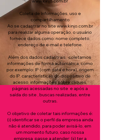
www.kinjo.com.br
Coleta de Informações, uso e
compartilhamento
Ao se cadastrar no site
www.kinjo.com.br
para realizar alguma operação, o usuário
fornece dados como: nome completo,
endereço de e-mail e telefone.
Além dos dados cadastrais, coletamos
informações de forma automática, como
por exemplo: IP (com data e hora), origem
do IP, características do dispositivo de
acesso, informações sobre cliques,
páginas acessadas no site e após a
saída do site , buscas realizadas, entre
outras.
O objetivo de coletar tais informações é:
(i) identificar se o perfil da empresa ainda
não é atendido, para poder avisá-lo, em
um momento futuro, caso nossa
empresa passe a atender; (ii) ter a