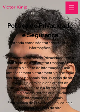
Victor Kinjo
Política de Privacidade
e Segurança
Entenda como são tratadas as suas
informações.
A presente Política de Privacidade tem a
finalidade de demonstrar transparência
quanto a coleta de informações, uso,
armazenamento, tratamento e proteção
dos dados pessoais dos usuários do site
www.kinjo.com.br
, e esclarecer os
motivos da coleta e a forma como os
usuários podem gerenciar ou excluir as
suas informações pessoais.
Esta política de Privacidade aplica-se a
todos os usuários do site