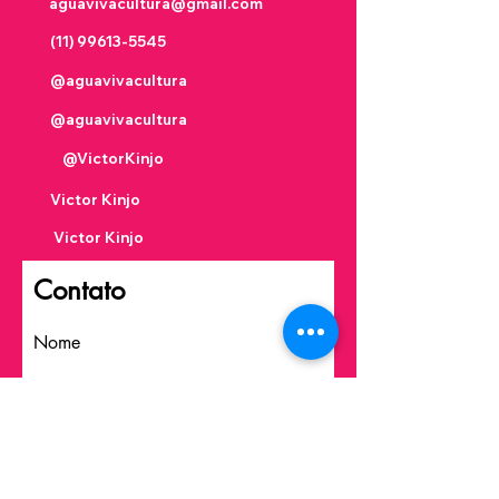
aguavivacultura@gmail.com
(11) 99613-5545
@aguavivacultura
@aguavivacultura
@VictorKinjo
Victor Kinjo
Victor Kinjo
Contato
Nome
Sobrenome
Email