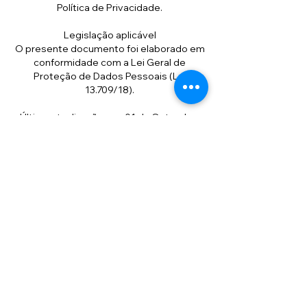
Política de Privacidade.
Legislação aplicável
O presente documento foi elaborado em
conformidade com a Lei Geral de
Proteção de Dados Pessoais (Lei
13.709/18).
Última atualização em: 01 de Setembro
de 2023.
Contact and Social Networks
aguavivacultura@gmail.com
(11) 99613-5545
@aguavivacultura
@aguavivacultura
@VictorKinjo