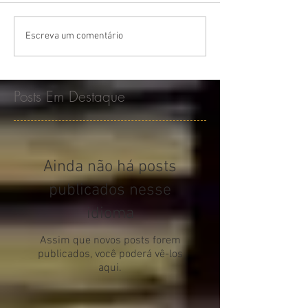
Escreva um comentário
Posts Em Destaque
Ainda não há posts
publicados nesse
idioma
Assim que novos posts forem
publicados, você poderá vê-los
aqui.