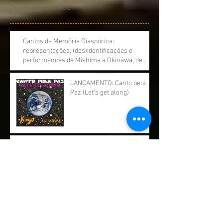
Posts Recentes
Cantos da Memória Diaspórica:
representações, (des)identificações e
performances de Mishima a Okinawa, de
Victor Kinjo (Tese de Doutorado em Ciências
Sociais/Unicamp)
LANÇAMENTO: Canto pela
Paz (Let's get along)
TERRÁQUEOS (2022)
VEM PRO RIO (2021)